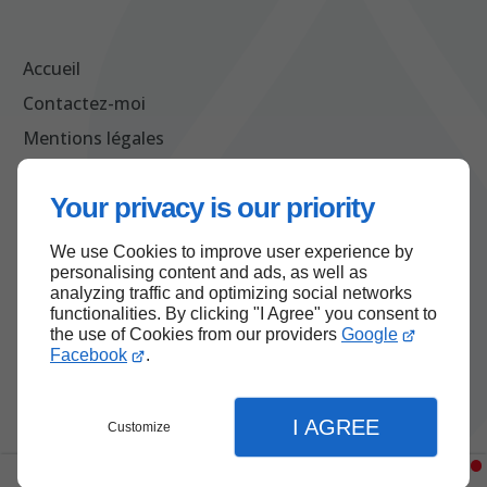
Accueil
Contactez-moi
Mentions légales
Plan du site
Your privacy is our priority
We use Cookies to improve user experience by
Haut de page
personalising content and ads, as well as
analyzing traffic and optimizing social networks
functionalities. By clicking "I Agree" you consent to
the use of Cookies from our providers
Google
Facebook
.
I AGREE
Customize